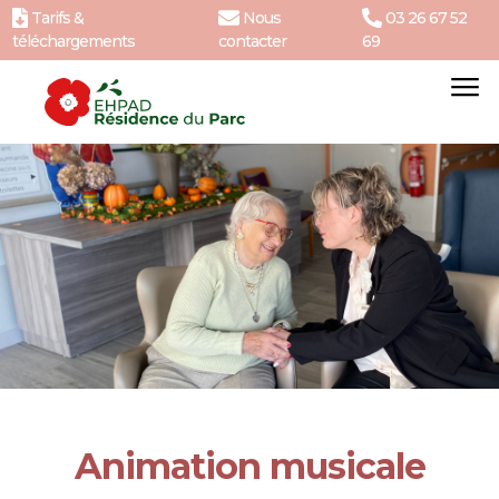
Tarifs &
Nous
03 26 67 52
téléchargements
contacter
69
Animation musicale