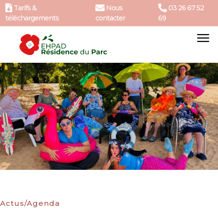
Tarifs &
Nous
03 26 67 52
téléchargements
contacter
69
Actus/Agenda