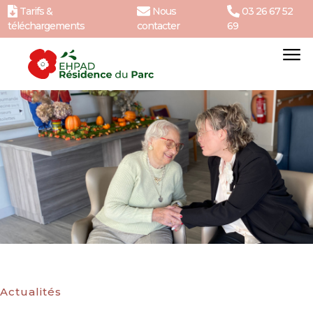
Tarifs &
Nous
03 26 67 52
téléchargements
contacter
69
Actualités