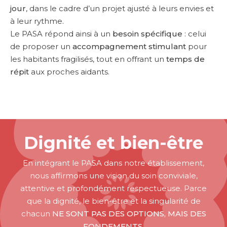
jour
, dans le cadre d’un projet ajusté à leurs envies et
à leur rythme.
Le PASA répond ainsi à un
besoin spécifique
: celui
de proposer un
accompagnement stimulant
pour
les habitants fragilisés, tout en offrant un
temps de
répit
aux proches aidants.
Dignité et bien-être
En intégrant le PASA dans notre établissement,
nous affirmons une vision du soin conviviale,
attentive et profondément respectueuse. Parce
que la dignité, le bien-être et la singularité de
chacun
NE SONT PAS DES OPTIONS, MAIS DES
FONDEMENTS.