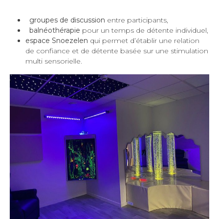
groupes de discussion
entre participants,
balnéothérapie
pour un temps de détente individuel,
espace Snoezelen
qui permet d’établir une relation
de confiance et de détente basée sur une stimulation
multi sensorielle.