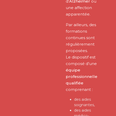
d’
Alzheimer
ou
une affection
apparentée.
Par ailleurs, des
formations
continues sont
régulièrement
proposées.
Le dispositif est
composé d’une
équipe
professionnelle
qualifiée
comprenant :
des aides
soignantes,
des aides
médico-