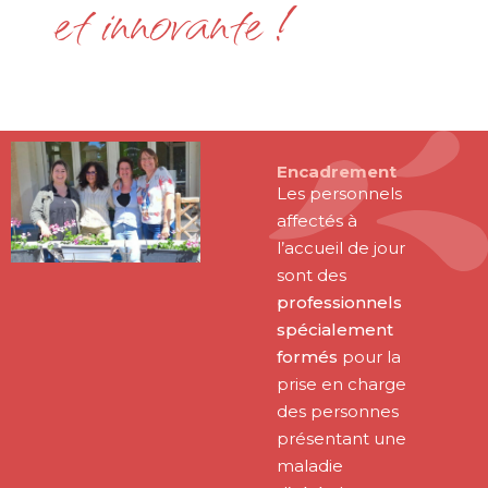
et innovante !
Encadrement
Les personnels
affectés à
l’accueil de jour
sont des
professionnels
spécialement
formés
pour la
prise en charge
des personnes
présentant une
maladie