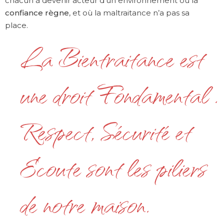
chacun à devenir acteur d’un environnement où la
confiance règne
, et où la maltraitance n’a pas sa
place.
La Bientraitance est
une droit Fondamental .
Respect, Sécurité et
Ecoute sont les piliers
de notre maison.