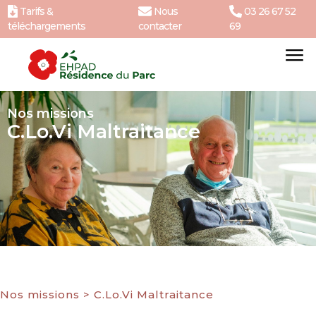
Tarifs &
Nous
03 26 67 52
téléchargements
contacter
69
Nos missions
C.Lo.Vi Maltraitance
Nos missions
>
C.Lo.Vi Maltraitance