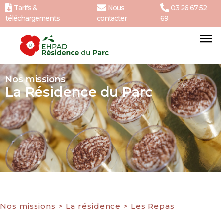
Tarifs &
Nous
03 26 67 52
téléchargements
contacter
69
Nos missions
La Résidence du Parc
Nos missions
>
La résidence
>
Les Repas