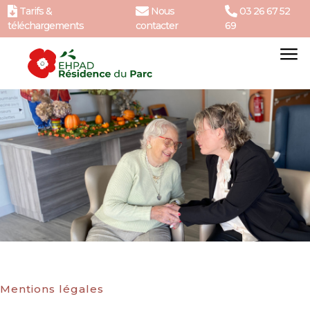
Tarifs &
Nous
03 26 67 52
téléchargements
contacter
69
Mentions légales