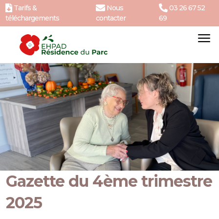
Tarifs &
Nous
03 26 67 52
téléchargements
contacter
69
Gazette du 4ème trimestre
2025