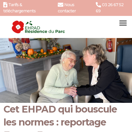
Tarifs &
Nous
03 26 67 52
téléchargements
contacter
69
Cet EHPAD qui bouscule
les normes : reportage