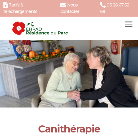
Tarifs &
Nous
03 26 67 52
téléchargements
contacter
69
Canithérapie