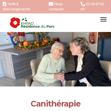
Tarifs &
Nous
03 26 67 52
téléchargements
contacter
69
Canithérapie