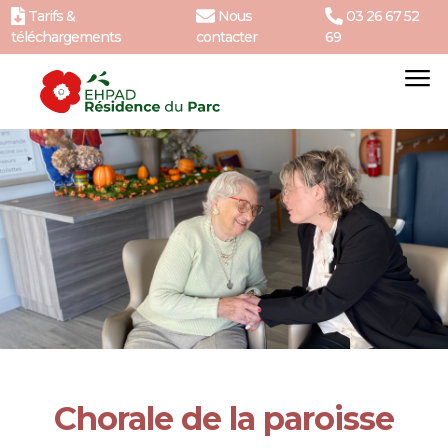
Tarifs &
Nous
03 26 67 52
téléchargements
contacter
69
Chorale de la paroisse