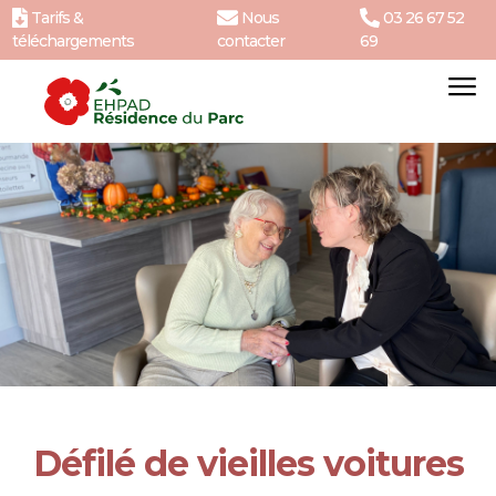
Tarifs &
Nous
03 26 67 52
téléchargements
contacter
69
Défilé de vieilles voitures